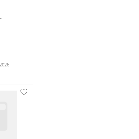
..
a
/2026