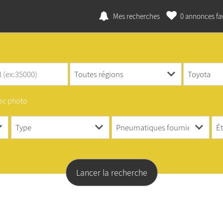
Mes recherches
0
annonces fav
ec photo