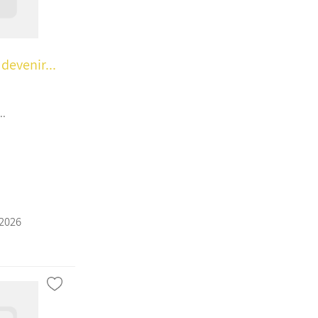
devenir...
..
a
/2026