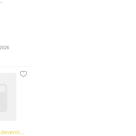
..
a
/2026
devenir...