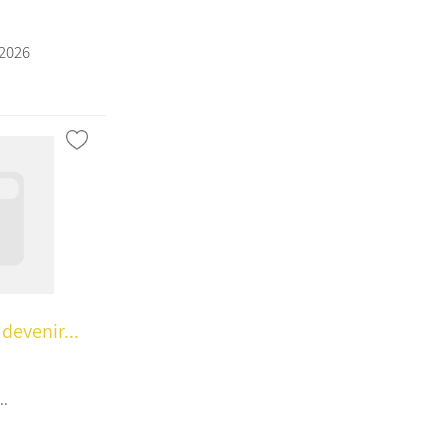
/2026
devenir...
..
a