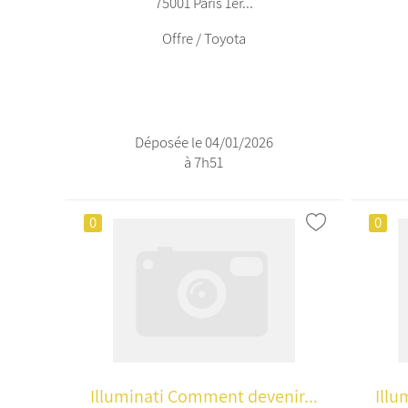
75001 Paris 1er...
Offre / Toyota
Déposée le 04/01/2026
à 7h51
0
0
Illuminati Comment devenir...
Illu