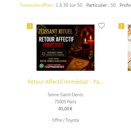
:
1 à 30 sur 50
: 50
Toutes les offres
Particulier
Profe
2
1
Retour Affectif Immédiat – Pa...
Seine-Saint-Denis
75005 Paris
85,00 €
Offre / Toyota