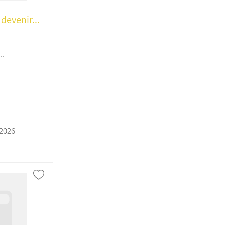
devenir...
..
a
/2026