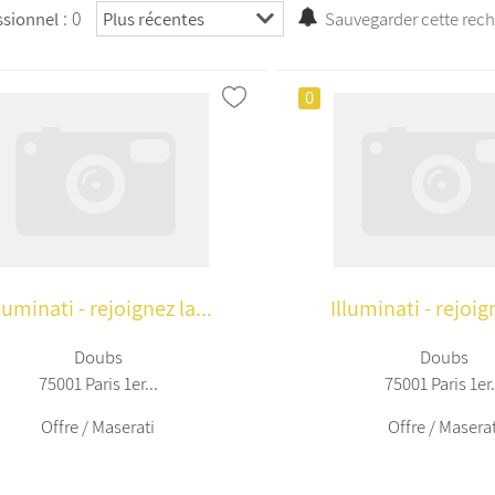
: 0
ssionnel
Sauvegarder cette rec
0
lluminati - rejoignez la...
Illuminati - rejoign
Doubs
Doubs
75001 Paris 1er...
75001 Paris 1er.
Offre / Maserati
Offre / Maserat