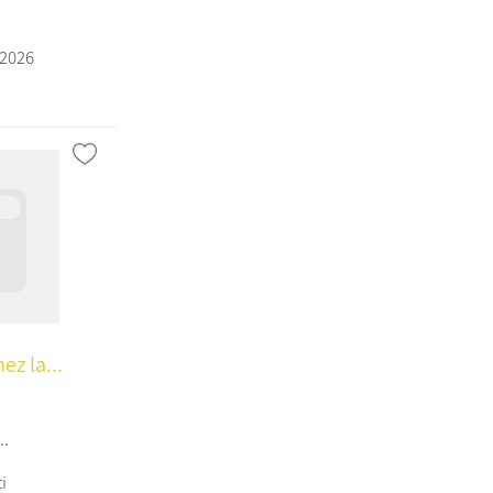
/2026
ez la...
..
i