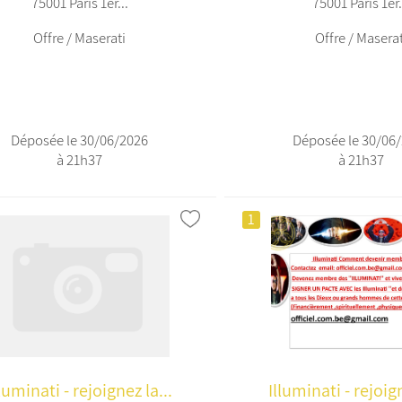
75001 Paris 1er...
75001 Paris 1er.
Offre / Maserati
Offre / Maserat
Déposée le 30/06/2026
Déposée le 30/06
à 21h37
à 21h37
1
lluminati - rejoignez la...
Illuminati - rejoign