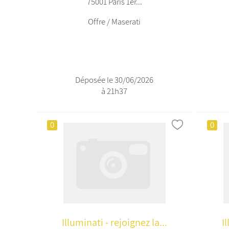
75001 Paris 1er...
Offre / Maserati
Déposée le 30/06/2026
à 21h37
0
0
Illuminati - rejoignez la...
I