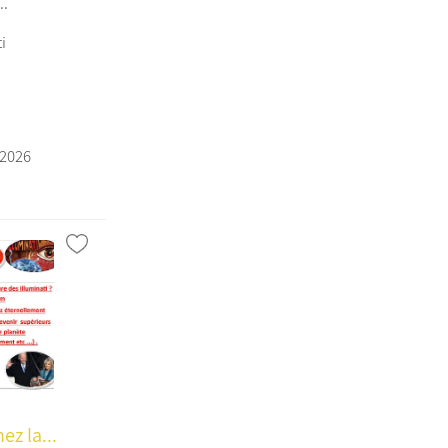
..
i
/2026
ez la...