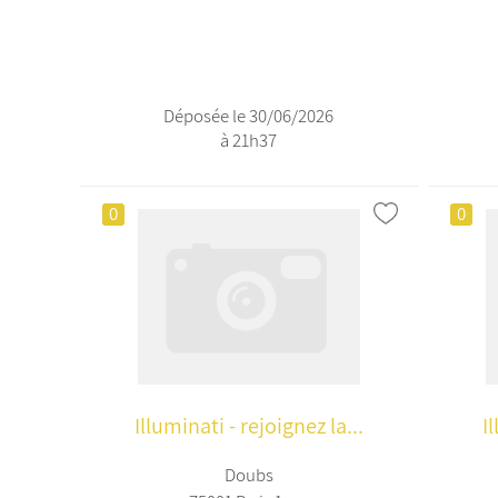
Déposée le 30/06/2026
à 21h37
0
0
Illuminati - rejoignez la...
I
Doubs