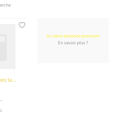
herche
Ici votre annonce premium
En savoir plus ?
ez la...
..
i