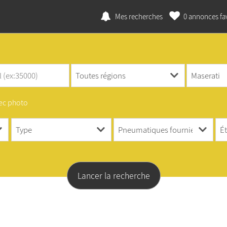
Mes recherches
0
annonces fav
ec photo