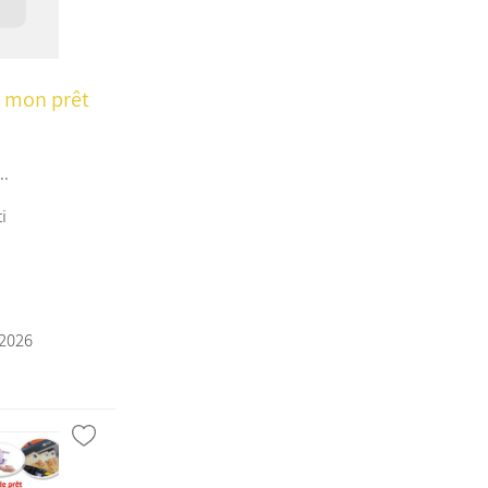
u mon prêt
..
i
/2026