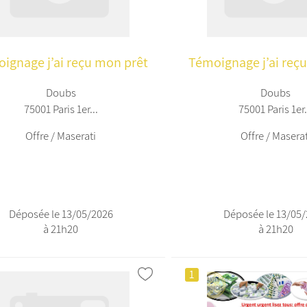
ignage j’ai reçu mon prêt
Témoignage j’ai reç
Doubs
Doubs
75001 Paris 1er...
75001 Paris 1er.
Offre / Maserati
Offre / Maserat
Déposée le 13/05/2026
Déposée le 13/05
à 21h20
à 21h20
1