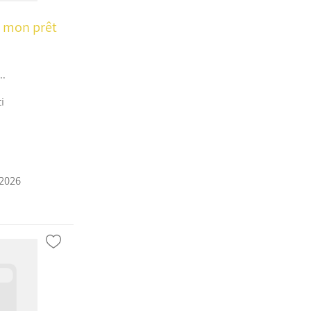
u mon prêt
..
i
/2026