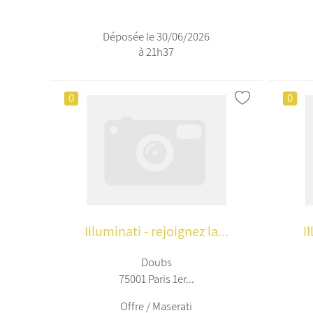
Déposée le 30/06/2026
à 21h37
0
0
Illuminati - rejoignez la...
I
Doubs
75001 Paris 1er...
Offre / Maserati