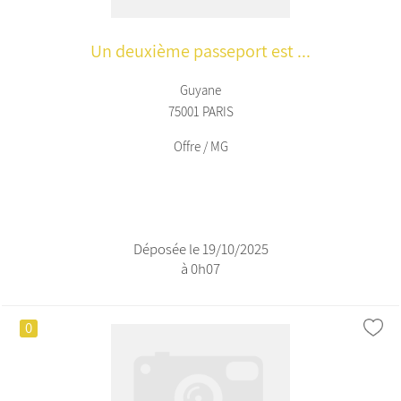
Un deuxième passeport est ...
Guyane
75001 PARIS
Offre / MG
Déposée le 19/10/2025
à 0h07
0