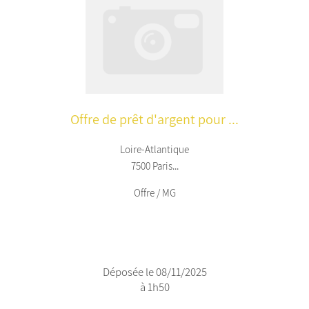
Offre de prêt d'argent pour ...
Loire-Atlantique
7500 Paris...
Offre / MG
Déposée le 08/11/2025
à 1h50