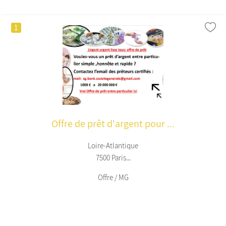
1
Offre de prêt d'argent pour ...
Loire-Atlantique
7500 Paris...
Offre / MG