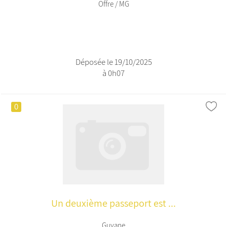
Offre / MG
Déposée le 19/10/2025
à 0h07
0
Un deuxième passeport est ...
Guyane