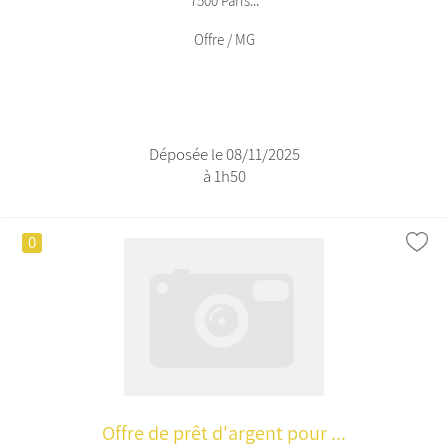
7500 Paris...
Offre / MG
Déposée le 08/11/2025
à 1h50
0
Offre de prêt d'argent pour ...