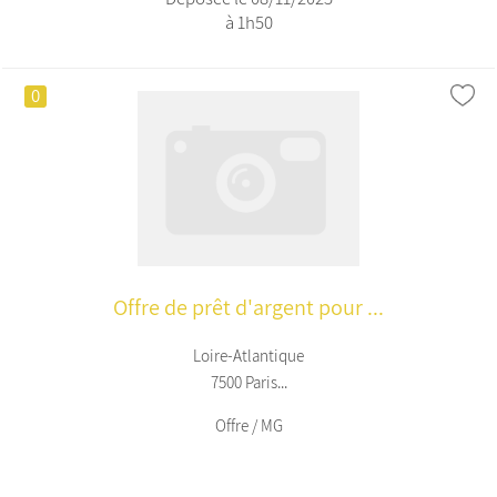
à 1h50
0
Offre de prêt d'argent pour ...
Loire-Atlantique
7500 Paris...
Offre / MG