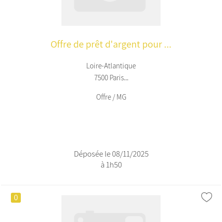
Offre de prêt d'argent pour ...
Loire-Atlantique
7500 Paris...
Offre / MG
Déposée le 08/11/2025
à 1h50
0