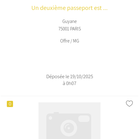
Un deuxième passeport est ...
Guyane
75001 PARIS
Offre / MG
Déposée le 19/10/2025
à 0h07
0