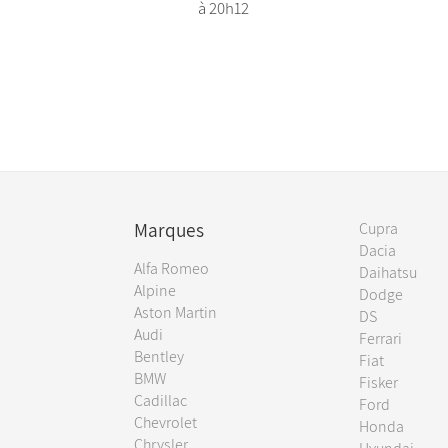
à 20h12
Marques
Cupra
Dacia
Alfa Romeo
Daihatsu
Alpine
Dodge
Aston Martin
DS
Audi
Ferrari
Bentley
Fiat
BMW
Fisker
Cadillac
Ford
Chevrolet
Honda
Chrysler