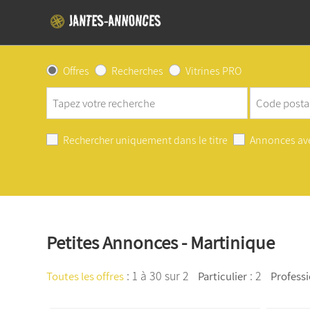
Offres
Recherches
Vitrines PRO
Rechercher uniquement dans le titre
Annonces av
Petites Annonces - Martinique
:
1 à 30 sur 2
: 2
Toutes les offres
Particulier
Profess