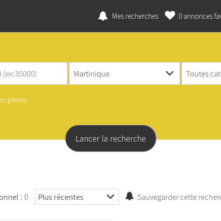
Mes recherches
0
annonces fav
ec photo
: 0
ionnel
Sauvegarder cette reche