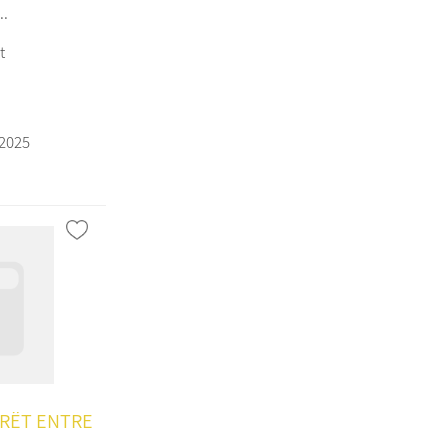
..
t
/2025
PRËT ENTRE