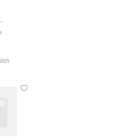
..
t
/2025