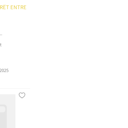
PRËT ENTRE
..
t
/2025