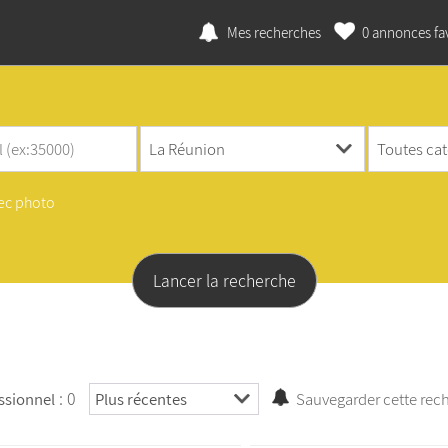
Mes recherches
0
annonces fav
ec photo
: 0
ssionnel
Sauvegarder cette rec