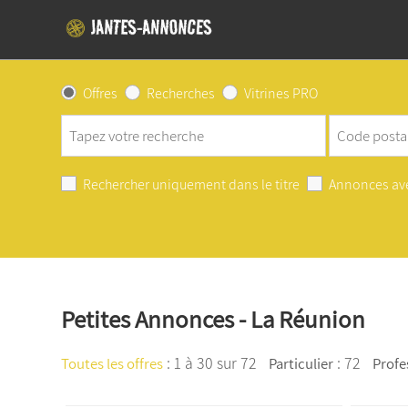
Offres
Recherches
Vitrines PRO
Rechercher uniquement dans le titre
Annonces av
Petites Annonces - La Réunion
:
1 à 30 sur 72
: 72
Toutes les offres
Particulier
Profe