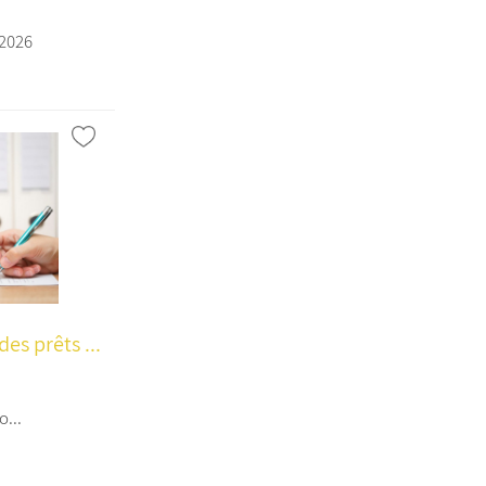
/2026
es prêts ...
...