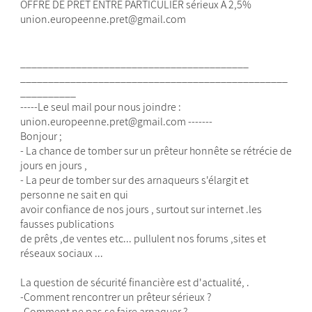
OFFRE DE PRËT ENTRE PARTICULIER sérieux A 2,5%
union.europeenne.pret@gmail.com
_________________________________________
________________________________________________
__________
-----Le seul mail pour nous joindre :
union.europeenne.pret@gmail.com -------
Bonjour ;
- La chance de tomber sur un prêteur honnête se rétrécie de
jours en jours ,
- La peur de tomber sur des arnaqueurs s'élargit et
personne ne sait en qui
avoir confiance de nos jours , surtout sur internet .les
fausses publications
de prêts ,de ventes etc... pullulent nos forums ,sites et
réseaux sociaux ...
La question de sécurité financière est d'actualité, .
-Comment rencontrer un prêteur sérieux ?
-Comment ne pas se faire arnaquer ?