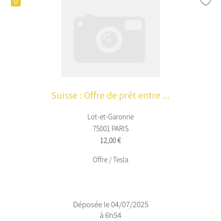
0
Suisse : Offre de prêt entre ...
Lot-et-Garonne
75001 PARIS
12,00 €
Offre / Tesla
Déposée le 04/07/2025
à 6h54