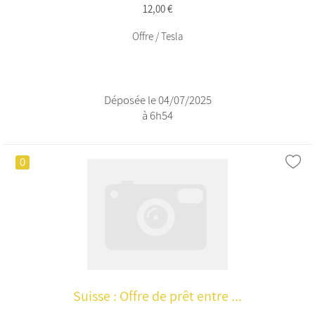
12,00 €
Offre / Tesla
Déposée le 04/07/2025
à 6h54
0
Suisse : Offre de prêt entre ...