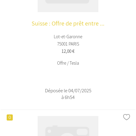
Suisse : Offre de prêt entre ...
Lot-et-Garonne
75001 PARIS
12,00 €
Offre / Tesla
Déposée le 04/07/2025
à 6h54
0