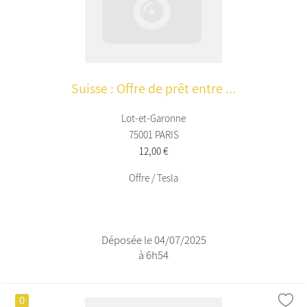
Suisse : Offre de prêt entre ...
Lot-et-Garonne
75001 PARIS
12,00 €
Offre / Tesla
Déposée le 04/07/2025
à 6h54
0