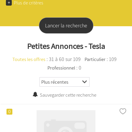
+
Plus de critères
Petites Annonces - Tesla
:
31 à 60 sur 109
: 109
Toutes les offres
Particulier
: 0
Professionnel
Sauvegarder cette recherche
0