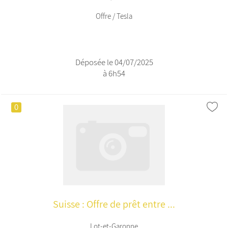
Offre / Tesla
Déposée le 04/07/2025
à 6h54
0
Suisse : Offre de prêt entre ...
Lot-et-Garonne