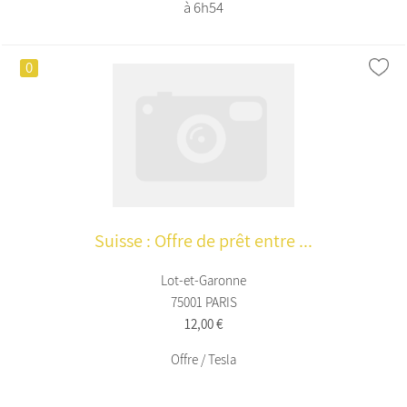
à 6h54
0
Suisse : Offre de prêt entre ...
Lot-et-Garonne
75001 PARIS
12,00 €
Offre / Tesla