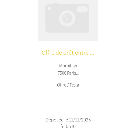
Offre de prêt entre ...
Morbihan
7500 Paris...
Offre / Tesla
Déposée le 11/11/2025
à 10h10