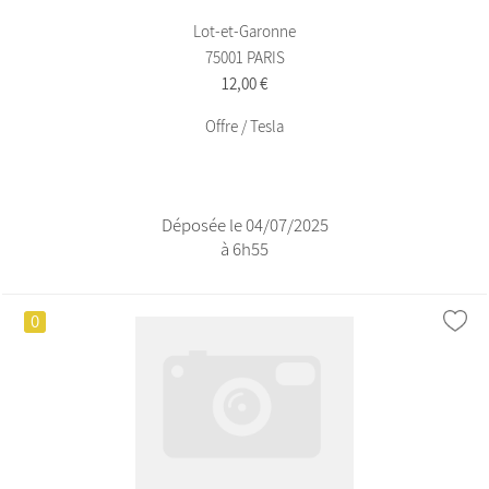
Lot-et-Garonne
75001 PARIS
12,00 €
Offre / Tesla
Déposée le 04/07/2025
à 6h55
0