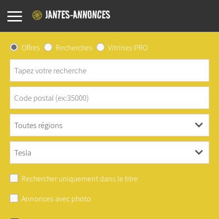
Offres
Recherches
Vitrines PRO
Rechercher uniquement dans le titre
Annonces avec photo