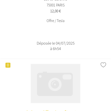
75001 PARIS
12,00 €
Offre / Tesla
Déposée le 04/07/2025
à 6h54
0